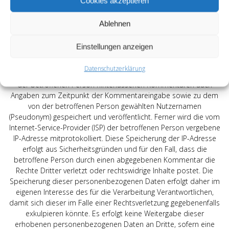
Cookies akzeptieren
geführtes, in der Regel öffentlich einsehbares Portal, in welchem
eine oder mehrere Personen, die Blogger oder Web-Blogger
genannt werden, Artikel posten oder Gedanken in sogenannten
Ablehnen
Blogposts niederschreiben können. Die Blogposts können in der
Regel von Dritten kommentiert werden.
Einstellungen anzeigen
Hinterlässt eine betroffene Person einen Kommentar in dem auf
Datenschutzerklärung
dieser Internetseite veröffentlichten Blog, werden neben den von
der betroffenen Person hinterlassenen Kommentaren auch
Angaben zum Zeitpunkt der Kommentareingabe sowie zu dem
von der betroffenen Person gewählten Nutzernamen
(Pseudonym) gespeichert und veröffentlicht. Ferner wird die vom
Internet-Service-Provider (ISP) der betroffenen Person vergebene
IP-Adresse mitprotokolliert. Diese Speicherung der IP-Adresse
erfolgt aus Sicherheitsgründen und für den Fall, dass die
betroffene Person durch einen abgegebenen Kommentar die
Rechte Dritter verletzt oder rechtswidrige Inhalte postet. Die
Speicherung dieser personenbezogenen Daten erfolgt daher im
eigenen Interesse des für die Verarbeitung Verantwortlichen,
damit sich dieser im Falle einer Rechtsverletzung gegebenenfalls
exkulpieren könnte. Es erfolgt keine Weitergabe dieser
erhobenen personenbezogenen Daten an Dritte, sofern eine