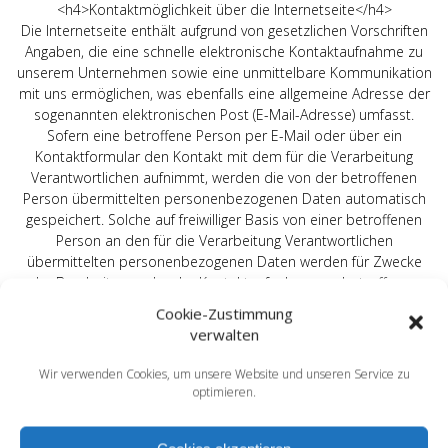
<h4>Kontaktmöglichkeit über die Internetseite</h4>
Die Internetseite enthält aufgrund von gesetzlichen Vorschriften
Angaben, die eine schnelle elektronische Kontaktaufnahme zu
unserem Unternehmen sowie eine unmittelbare Kommunikation
mit uns ermöglichen, was ebenfalls eine allgemeine Adresse der
sogenannten elektronischen Post (E-Mail-Adresse) umfasst.
Sofern eine betroffene Person per E-Mail oder über ein
Kontaktformular den Kontakt mit dem für die Verarbeitung
Verantwortlichen aufnimmt, werden die von der betroffenen
Person übermittelten personenbezogenen Daten automatisch
gespeichert. Solche auf freiwilliger Basis von einer betroffenen
Person an den für die Verarbeitung Verantwortlichen
übermittelten personenbezogenen Daten werden für Zwecke
der Bearbeitung oder der Kontaktaufnahme zur betroffenen
Person gespeichert. Es erfolgt keine Weitergabe dieser
Cookie-Zustimmung
personenbezogenen Daten an Dritte.
verwalten
<h4>Kommentarfunktion im Blog auf der Internetseite</h4>
Wir bieten den Nutzern auf einem Blog, der sich auf der
Wir verwenden Cookies, um unsere Website und unseren Service zu
Internetseite des für die Verarbeitung Verantwortlichen befindet,
optimieren.
die Möglichkeit, individuelle Kommentare zu einzelnen Blog-
Beiträgen zu hinterlassen. Ein Blog ist ein auf einer Internetseite