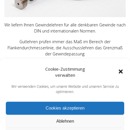
Wir liefern Ihnen Gewindelehren für alle denkbaren Gewinde nach
DIN und internationalen Normen.
Gutlehren prüfen immer das Maß im Bereich der
Flankendurchmesserlinie, die Ausschusslehren das Grenzmaß
der Gewindepassung.
Wir liefern in Standardpassungen und in Sondermaßen nach
Cookie-Zustimmung
Kundenvorgabe.
verwalten
Auf Kundenwunsch werden die Lehren mit einer Nummer
Wir verwenden Cookies, um unsere Website und unseren Service zu
beschriftet und mit Werkskalibrierschein ausgeliefert.
optimieren.
Werden DAkkS-Zertifikate gem. EN ISO-IEC 17025 gefordert,
arbeiten wir mit akkreditierten Prüflaboren zusammen.
Cookies akzeptieren
Zur Beachtung!
Ablehnen
Auszug aus DIN ISO 1502:1996-12