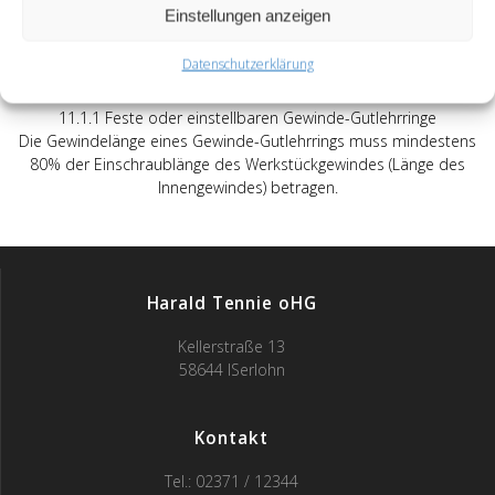
11.2.1 Gewinde-Gutlehrdorne
Einstellungen anzeigen
Die Gewindelänge eines Gewinde-Gutlehrdornes muss
mindestens 80% der Einschraublänge des Werkstückgewindes
Datenschutzerklärung
(Länge des Innengewindes) betragen.
11.1.1 Feste oder einstellbaren Gewinde-Gutlehrringe
Die Gewindelänge eines Gewinde-Gutlehrrings muss mindestens
80% der Einschraublänge des Werkstückgewindes (Länge des
Innengewindes) betragen.
Harald Tennie oHG
Kellerstraße 13
58644 ISerlohn
Kontakt
Tel.: 02371 / 12344