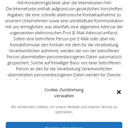
<h4>Kontaktmöglichkeit über die Internetseite</h4>
Die Internetseite enthält aufgrund von gesetzlichen Vorschriften
Angaben, die eine schnelle elektronische Kontaktaufnahme zu
unserem Unternehmen sowie eine unmittelbare Kommunikation
mit uns ermöglichen, was ebenfalls eine allgemeine Adresse der
sogenannten elektronischen Post (E-Mail-Adresse) umfasst.
Sofern eine betroffene Person per E-Mail oder über ein
Kontaktformular den Kontakt mit dem für die Verarbeitung
Verantwortlichen aufnimmt, werden die von der betroffenen
Person übermittelten personenbezogenen Daten automatisch
gespeichert. Solche auf freiwilliger Basis von einer betroffenen
Person an den für die Verarbeitung Verantwortlichen
übermittelten personenbezogenen Daten werden für Zwecke
der Bearbeitung oder der Kontaktaufnahme zur betroffenen
Person gespeichert. Es erfolgt keine Weitergabe dieser
Cookie-Zustimmung
personenbezogenen Daten an Dritte.
verwalten
<h4>Kommentarfunktion im Blog auf der Internetseite</h4>
Wir bieten den Nutzern auf einem Blog, der sich auf der
Wir verwenden Cookies, um unsere Website und unseren Service zu
Internetseite des für die Verarbeitung Verantwortlichen befindet,
optimieren.
die Möglichkeit, individuelle Kommentare zu einzelnen Blog-
Beiträgen zu hinterlassen. Ein Blog ist ein auf einer Internetseite