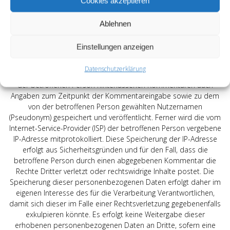
Cookies akzeptieren
geführtes, in der Regel öffentlich einsehbares Portal, in welchem
eine oder mehrere Personen, die Blogger oder Web-Blogger
genannt werden, Artikel posten oder Gedanken in sogenannten
Ablehnen
Blogposts niederschreiben können. Die Blogposts können in der
Regel von Dritten kommentiert werden.
Einstellungen anzeigen
Hinterlässt eine betroffene Person einen Kommentar in dem auf
Datenschutzerklärung
dieser Internetseite veröffentlichten Blog, werden neben den von
der betroffenen Person hinterlassenen Kommentaren auch
Angaben zum Zeitpunkt der Kommentareingabe sowie zu dem
von der betroffenen Person gewählten Nutzernamen
(Pseudonym) gespeichert und veröffentlicht. Ferner wird die vom
Internet-Service-Provider (ISP) der betroffenen Person vergebene
IP-Adresse mitprotokolliert. Diese Speicherung der IP-Adresse
erfolgt aus Sicherheitsgründen und für den Fall, dass die
betroffene Person durch einen abgegebenen Kommentar die
Rechte Dritter verletzt oder rechtswidrige Inhalte postet. Die
Speicherung dieser personenbezogenen Daten erfolgt daher im
eigenen Interesse des für die Verarbeitung Verantwortlichen,
damit sich dieser im Falle einer Rechtsverletzung gegebenenfalls
exkulpieren könnte. Es erfolgt keine Weitergabe dieser
erhobenen personenbezogenen Daten an Dritte, sofern eine