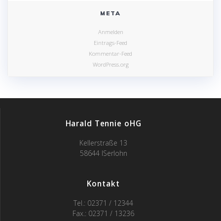
META
Anmelden
Eintrags-Feed
Kommentar-Feed
WordPress.org
Harald Tennie oHG
Kellerstraße 13
58644 ISerlohn
Kontakt
Tel.: 02371 / 12344
Fax.: 02371 / 13236