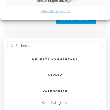
Einstellungen anzeigen
Browser für meinen nächsten Kommentar
speichern.
Datenschutzerklärung
Suche
nach:
NEUESTE KOMMENTARE
ARCHIV
KATEGORIEN
Keine Kategorien