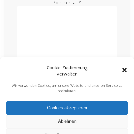
Kommentar
*
Cookie-Zustimmung
Name
*
verwalten
Wir verwenden Cookies, um unsere Website und unseren Service zu
E-Mail-Adresse
*
optimieren.
Cookies akzeptieren
Website
Ablehnen
Name, E-Mail-Adresse und Website in diesem