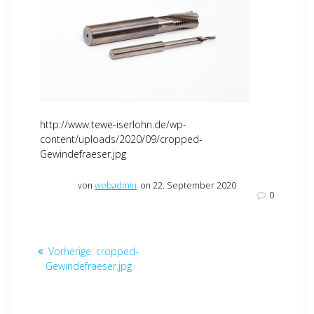
http://www.tewe-iserlohn.de/wp-
content/uploads/2020/09/cropped-
Gewindefraeser.jpg
von
webadmin
on 22. September 2020
0
Beitragsnavigation
Vorheriger
Vorherige:
cropped-
Beitrag:
Gewindefraeser.jpg