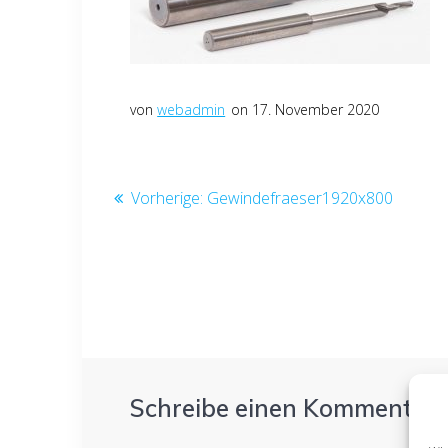
von
webadmin
on 17. November 2020
Beitragsnavigation
Vorheriger
Vorherige:
Gewindefraeser1920x800
Beitrag:
Schreibe einen Kommentar