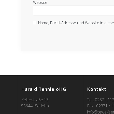
Website
Name, E-Mail-Adresse und Website in die
Harald Tennie oHG
Kontakt
Kellerstraße 13
Tel.: 02371 / 1
58644 ISerlohn
Fax.: 02371 / 
info@tewe-ise